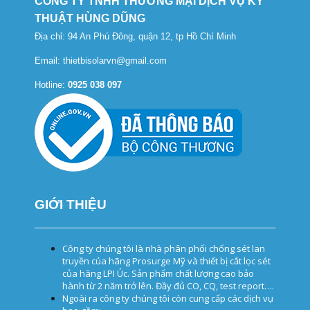
CÔNG TY TNHH THƯƠNG MẠI DỊCH VỤ KỸ
THUẬT HÙNG DŨNG
Địa chỉ: 94 An Phú Đông, quận 12, tp Hồ Chí Minh
Email: thietbisolarvn@gmail.com
Hotline:
0925 038 097
GIỚI THIỆU
Tủ cắt lọc sét, tủ thoát sét, tủ chống sét, tủ lọc sét lan truyền, thiết bị cắt lọc sét
Công ty chúng tôi là nhà phân phối chống sét lan
truyền của hãng Prosurge Mỹ và thiết bị cắt lọc sét
của hãng LPI Úc. Sản phẩm chất lượng cao bảo
hành từ 2 năm trở lên. Đầy đủ CO, CQ, test report….
Ngoài ra công ty chúng tôi còn cung cấp các dịch vụ