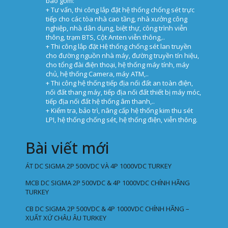
bao gồm:
+ Tư vấn, thi công lắp đặt hệ thống chống sét trực
tiếp cho các tòa nhà cao tầng, nhà xưởng công
nghiệp, nhà dân dụng, biệt thự, công trình viễn
thông, trạm BTS, Cột Anten viễn thông,..
+ Thi công lắp đặt Hệ thống chống sét lan truyền
cho đường nguồn nhà máy, đường truyền tín hiệu,
cho tổng đài điện thoại, hệ thống máy tính, máy
chủ, hệ thống Camera, máy ATM,..
+ Thi công hệ thống tiếp địa nối đất an toàn điện,
nối đất thang máy, tiếp địa nối đất thiết bị máy móc,
tiếp địa nối đất hệ thống âm thanh,..
+ Kiểm tra, bảo trì, nâng cấp hệ thống kim thu sét
LPI, hệ thống chống sét, hệ thống điện, viễn thông.
Bài viết mới
ÁT DC SIGMA 2P 500VDC VÀ 4P 1000VDC TURKEY
MCB DC SIGMA 2P 500VDC & 4P 1000VDC CHÍNH HÃNG
TURKEY
CB DC SIGMA 2P 500VDC & 4P 1000VDC CHÍNH HÃNG –
XUẤT XỨ CHÂU ÂU TURKEY