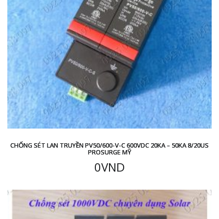
CHỐNG SÉT LAN TRUYỀN PV50/600-V-C 600VDC 20KA – 50KA 8/20US
PROSURGE MỸ
0
VND