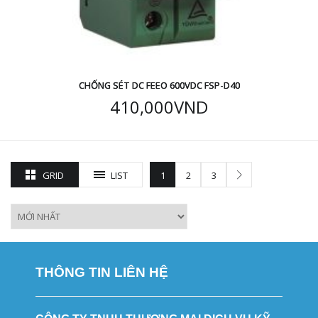
CHỐNG SÉT DC FEEO 600VDC FSP-D40
410,000
VND
GRID
LIST
1
2
3
THÔNG TIN LIÊN HỆ