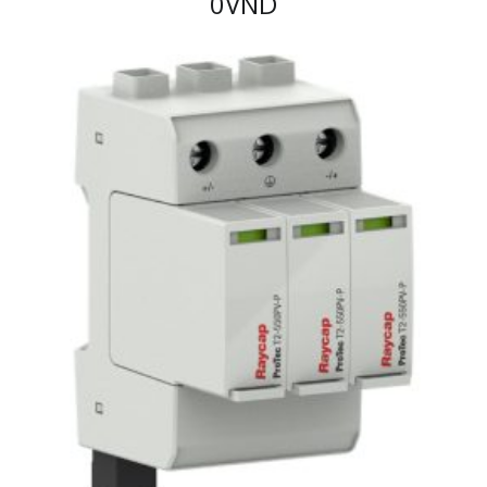
0
VND