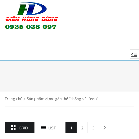
Trang chủ
Sản phẩm được gắn thẻ “chống sét feeo”
GRID
LIST
1
2
3