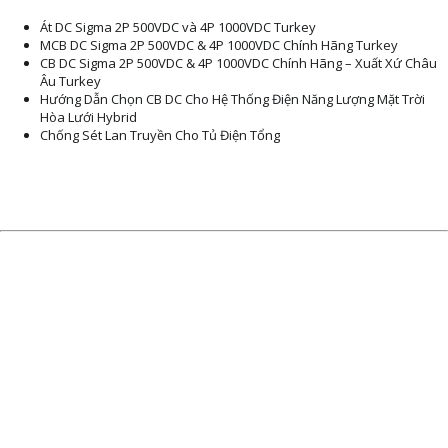
Át DC Sigma 2P 500VDC và 4P 1000VDC Turkey
MCB DC Sigma 2P 500VDC & 4P 1000VDC Chính Hãng Turkey
CB DC Sigma 2P 500VDC & 4P 1000VDC Chính Hãng – Xuất Xứ Châu
Âu Turkey
Hướng Dẫn Chọn CB DC Cho Hệ Thống Điện Năng Lượng Mặt Trời
Hòa Lưới Hybrid
Chống Sét Lan Truyền Cho Tủ Điện Tổng
BẢN ĐỒ