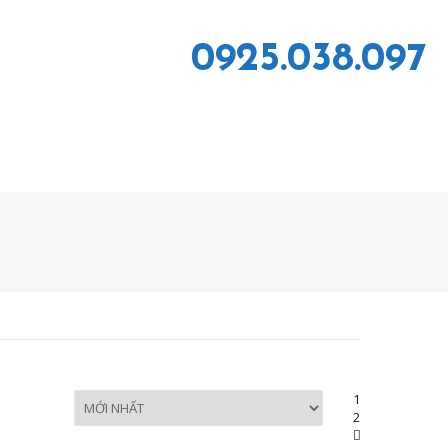
0925.038.097
1
2