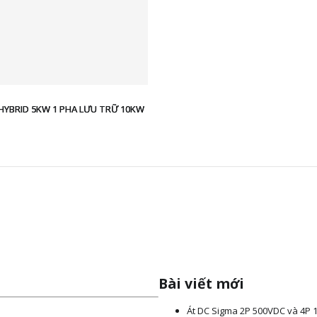
 HYBRID 5KW 1 PHA LƯU TRỮ 10KW
ắt lọc sét
IỆU
Bài viết mới
ty chúng tôi là nhà phân phối chống
Át DC Sigma 2P 500VDC và 4P