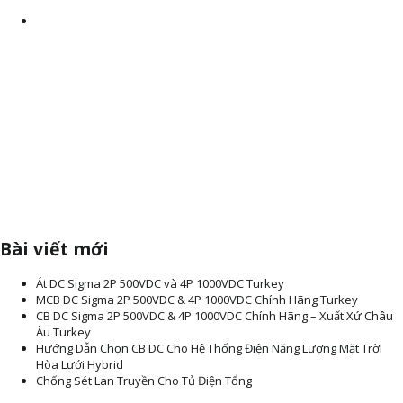
lượng cao bảo hành từ 2 năm trở lên. Đầy đủ CO, CQ, test report….
Ngoài ra công ty chúng tôi còn cung cấp các dịch vụ bao gồm:
+ Tư vấn, thi công lắp đặt hệ thống chống sét trực tiếp cho các tòa
nhà cao tầng, nhà xưởng công nghiệp, nhà dân dụng, biệt thự, công
trình viễn thông, trạm BTS, Cột Anten viễn thông,..
+ Thi công lắp đặt Hệ thống chống sét lan truyền cho đường nguồn
nhà máy, đường truyền tín hiệu, cho tổng đài điện thoại, hệ thống
máy tính, máy chủ, hệ thống Camera, máy ATM,..
+ Thi công hệ thống tiếp địa nối đất an toàn điện, nối đất thang máy,
tiếp địa nối đất thiết bị máy móc, tiếp địa nối đất hệ thống âm thanh,..
+ Kiểm tra, bảo trì, nâng cấp hệ thống kim thu sét LPI, hệ thống chống
sét, hệ thống điện, viễn thông.
Bài viết mới
Át DC Sigma 2P 500VDC và 4P 1000VDC Turkey
MCB DC Sigma 2P 500VDC & 4P 1000VDC Chính Hãng Turkey
CB DC Sigma 2P 500VDC & 4P 1000VDC Chính Hãng – Xuất Xứ Châu
Âu Turkey
Hướng Dẫn Chọn CB DC Cho Hệ Thống Điện Năng Lượng Mặt Trời
Hòa Lưới Hybrid
Chống Sét Lan Truyền Cho Tủ Điện Tổng