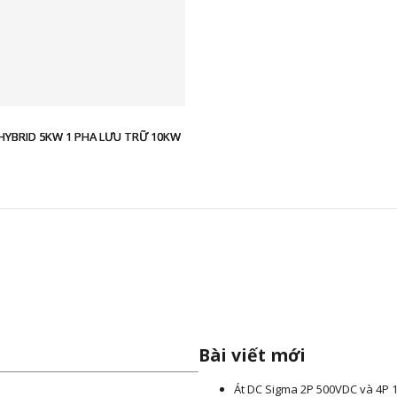
 HYBRID 5KW 1 PHA LƯU TRỮ 10KW
ắt lọc sét
IỆU
Bài viết mới
ty chúng tôi là nhà phân phối chống
Át DC Sigma 2P 500VDC và 4P