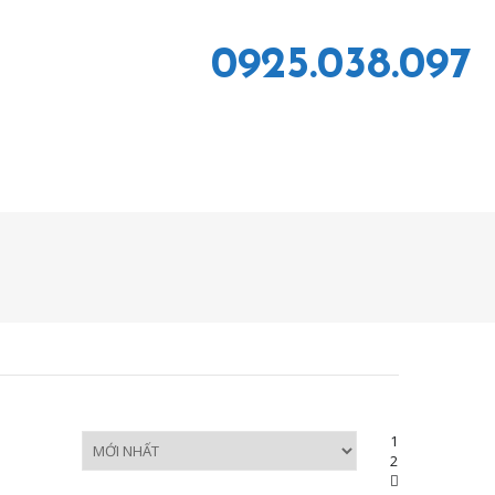
0925.038.097
1
2