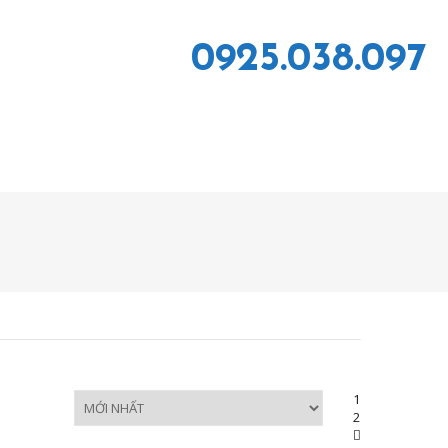
0925.038.097
1
2