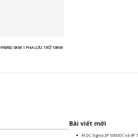
 HYBRID 5KW 1 PHA LƯU TRỮ 10KW
ắt lọc sét
IỆU
Bài viết mới
ty chúng tôi là nhà phân phối chống
Át DC Sigma 2P 500VDC và 4P