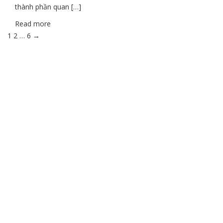
thành phần quan […]
Read more
1
2
…
6
→
THÔNG TIN LIÊN HỆ
CÔNG TY TNHH THƯƠNG MẠI DỊCH VỤ KỸ THUẬT HÙNG
DŨNG
Địa chỉ: 94 An Phú Đông, quận 12, tp Hồ Chí Minh
Email: thietbisolarvn@gmail.com
Hotline:
0925 038 097