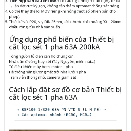
Tích hợp sẵn cầu chì 63A
+ cơ cấu ngắt nhiệt + báo động từ xa
→ lắp đặt cực kỳ gọn, không cần thêm aptomat chống sét riêng.
Có thể thay thế lõi MOV riêng khi hỏng (một số phiên bản cho
phép).
Thiết kế vỏ IP20, ray DIN 35mm, kích thước chỉ khoảng 90–120mm
chiều rộng (tùy nhà sản xuất).
Ứng dụng phổ biến của
Thiết bị
cắt lọc sét 1 pha 63A
200kA
Tổng nguồn tủ điện căn hộ chung cư
Nhà dân ở vùng hay sét (Tây Nguyên, miền núi…)
Tủ điều khiển máy bơm, motor 1 pha
Hệ thống năng lượng mặt trời hòa lưới 1 pha
Trạm viễn thông nhỏ, camera giám sát
Cách lắp đặt sơ đồ cơ bản
Thiết bị
cắt lọc sét 1 pha 63A
→ BSF100-1/320-63A-PN-VTD-S (L-N-PE) → 

→ Các aptomat nhánh (RCBO, MCB…)