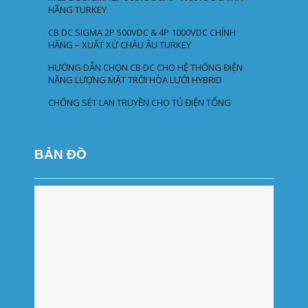
HÃNG TURKEY
CB DC SIGMA 2P 500VDC & 4P 1000VDC CHÍNH
HÃNG – XUẤT XỨ CHÂU ÂU TURKEY
HƯỚNG DẪN CHỌN CB DC CHO HỆ THỐNG ĐIỆN
NĂNG LƯỢNG MẶT TRỜI HÒA LƯỚI HYBRID
CHỐNG SÉT LAN TRUYỀN CHO TỦ ĐIỆN TỔNG
BẢN ĐỒ