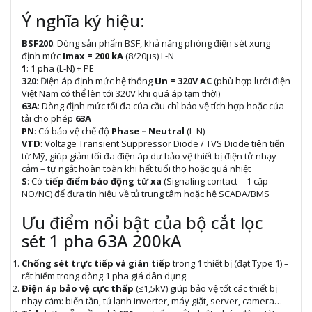
Ý nghĩa ký hiệu:
BSF200
: Dòng sản phẩm BSF, khả năng phóng điện sét xung
định mức
Imax = 200 kA
(8/20µs) L-N
1
: 1 pha (L-N) + PE
320
: Điện áp định mức hệ thống
Un = 320V AC
(phù hợp lưới điện
Việt Nam có thể lên tới 320V khi quá áp tạm thời)
63A
: Dòng định mức tối đa của cầu chì bảo vệ tích hợp hoặc của
tải cho phép
63A
PN
: Có bảo vệ chế độ
Phase – Neutral
(L-N)
VTD
: Voltage Transient Suppressor Diode / TVS Diode tiên tiến
từ Mỹ, giúp giảm tối đa điện áp dư bảo vệ thiết bị điện tử nhạy
cảm – tự ngắt hoàn toàn khi hết tuổi thọ hoặc quá nhiệt
S
: Có
tiếp điểm báo động từ xa
(Signaling contact – 1 cặp
NO/NC) để đưa tín hiệu về tủ trung tâm hoặc hệ SCADA/BMS
Ưu điểm nổi bật của bộ cắt lọc
sét 1 pha 63A 200kA
Chống sét trực tiếp và gián tiếp
trong 1 thiết bị (đạt Type 1) –
rất hiếm trong dòng 1 pha giá dân dụng.
Điện áp bảo vệ cực thấp
(≤1,5kV) giúp bảo vệ tốt các thiết bị
nhạy cảm: biến tần, tủ lạnh inverter, máy giặt, server, camera…