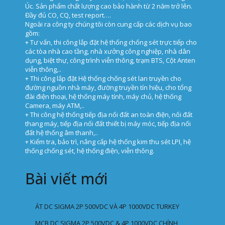
Úc. Sản phẩm chất lượng cao bảo hành từ 2 năm trở lên.
Đầy đủ CO, CQ, test report….
Ngoài ra công ty chúng tôi còn cung cấp các dịch vụ bao
gồm:
+ Tư vấn, thi công lắp đặt hệ thống chống sét trực tiếp cho
các tòa nhà cao tầng, nhà xưởng công nghiệp, nhà dân
dụng, biệt thự, công trình viễn thông, trạm BTS, Cột Anten
viễn thông,..
+ Thi công lắp đặt Hệ thống chống sét lan truyền cho
đường nguồn nhà máy, đường truyền tín hiệu, cho tổng
đài điện thoại, hệ thống máy tính, máy chủ, hệ thống
Camera, máy ATM,..
+ Thi công hệ thống tiếp địa nối đất an toàn điện, nối đất
thang máy, tiếp địa nối đất thiết bị máy móc, tiếp địa nối
đất hệ thống âm thanh,..
+ Kiểm tra, bảo trì, nâng cấp hệ thống kim thu sét LPI, hệ
thống chống sét, hệ thống điện, viễn thông.
Bài viết mới
ÁT DC SIGMA 2P 500VDC VÀ 4P 1000VDC TURKEY
MCB DC SIGMA 2P 500VDC & 4P 1000VDC CHÍNH