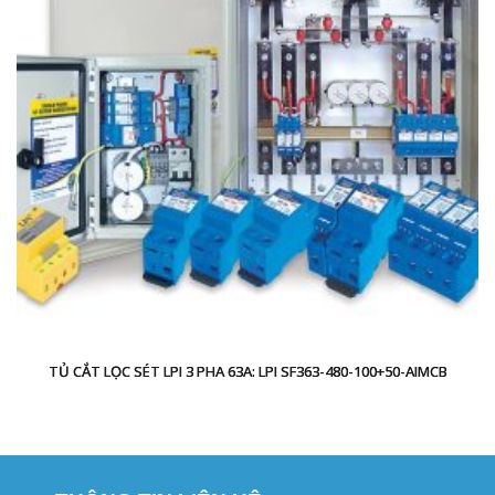
TỦ CẮT LỌC SÉT LPI 3 PHA 63A: LPI SF363-480-100+50-AIMCB