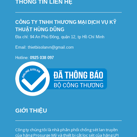
THÔNG TIN LIÊN HỆ
CÔNG TY TNHH THƯƠNG MẠI DỊCH VỤ KỸ
THUẬT HÙNG DŨNG
Địa chỉ: 94 An Phú Đông, quận 12, tp Hồ Chí Minh
Email: thietbisolarvn@gmail.com
Hotline:
0925 038 097
GIỚI THIỆU
Tủ cắt lọc sét, tủ thoát sét, tủ chống sét, tủ lọc sét lan truyền, thiết bị cắt lọc sét
Công ty chúng tôi là nhà phân phối chống sét lan truyền
của hãng Prosurge Mỹ và thiết bị cắt lọc sét của hãng LPI