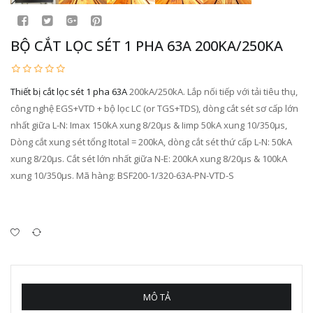
BỘ CẮT LỌC SÉT 1 PHA 63A 200KA/250KA
Thiết bị cắt lọc sét 1 pha 63A
200kA/250kA. Lắp nối tiếp với tải tiêu thụ,
công nghệ EGS+VTD + bộ lọc LC (or TGS+TDS), dòng cắt sét sơ cấp lớn
nhất giữa L-N: Imax 150kA xung 8/20µs & Iimp 50kA xung 10/350µs,
Dòng cắt xung sét tổng Itotal = 200kA, dòng cắt sét thứ cấp L-N: 50kA
xung 8/20µs. Cắt sét lớn nhất giữa N-E: 200kA xung 8/20µs & 100kA
xung 10/350µs. Mã hàng: BSF200-1/320-63A-PN-VTD-S
MÔ TẢ