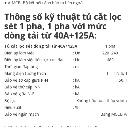
+ AIMCB: Bộ kết nối cảnh báo ra bên ngoài
Thông số kỹ thuật tủ cắt lọc
sét 1 pha, 1 pha với mức
dòng tải từ 40A÷125A
:
Tủ cắt lọc sét dòng tải từ 40A÷125A
1 pha
Điện áp làm việc
: Un
220÷240
Điện áp làm việc liên tục cực đại
: Uc
480
Thời gian đáp ứng
: ns
Mạng điện tương thích
TT, TN-S, 
Bảo vệ sơ cấp giữa P-N
: kA
50, 
Bảo vệ thứ cấp P-N
: kA
Bảo vệ giữa N-E
: kA
Bộ lọc
Không bão hòa, thấp vượt q
Hiệu suất
: %
Bảo vệ ngắn mạch
Bằng MCCB vớ