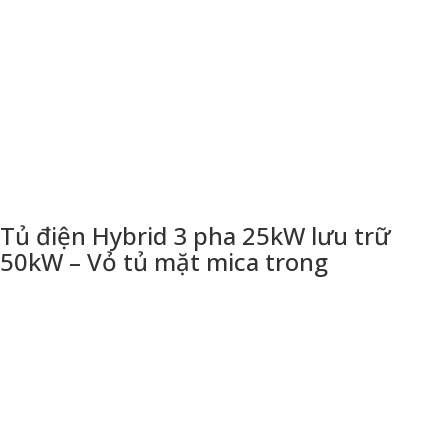
Tủ điện Hybrid 3 pha 25kW lưu trữ
50kW – Vỏ tủ mặt mica trong
THÔNG TIN LIÊN HỆ
CÔNG TY TNHH THƯƠNG MẠI DỊCH VỤ KỸ THUẬT HÙNG
DŨNG
Địa chỉ: 94 An Phú Đông, quận 12, tp Hồ Chí Minh
Email: thietbisolarvn@gmail.com
Hotline:
0925 038 097