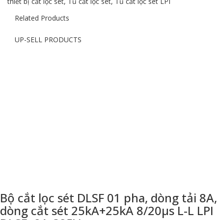
thiết bị cắt lọc sét
,
Tủ cắt lọc sét
,
Tủ cắt lọc sét LPI
Related Products
UP-SELL PRODUCTS
Bộ cắt lọc sét DLSF 01 pha, dòng tải 8A,
dòng cắt sét 25kA+25kA 8/20μs L-L LPI