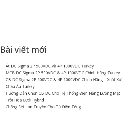
tiếp địa nối đất thiết bị máy móc, tiếp địa nối đất hệ thống âm
thanh,..
+ Kiểm tra, bảo trì, nâng cấp hệ thống kim thu sét LPI, hệ thống
chống sét, hệ thống điện, viễn thông.
Bài viết mới
Át DC Sigma 2P 500VDC và 4P 1000VDC Turkey
MCB DC Sigma 2P 500VDC & 4P 1000VDC Chính Hãng Turkey
CB DC Sigma 2P 500VDC & 4P 1000VDC Chính Hãng – Xuất Xứ
Châu Âu Turkey
Hướng Dẫn Chọn CB DC Cho Hệ Thống Điện Năng Lượng Mặt
Trời Hòa Lưới Hybrid
Chống Sét Lan Truyền Cho Tủ Điện Tổng