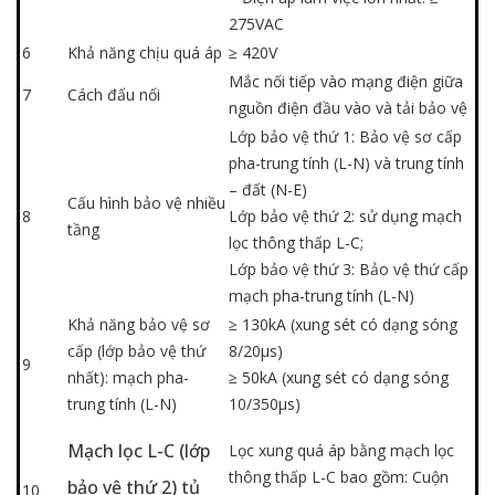
275VAC
6
Khả năng chịu quá áp
≥ 420V
Mắc nối tiếp vào mạng điện giữa
7
Cách đấu nối
nguồn điện đầu vào và tải bảo vệ
Lớp bảo vệ thứ 1: Bảo vệ sơ cấp
pha-trung tính (L-N) và trung tính
– đất (N-E)
Cấu hình bảo vệ nhiều
8
Lớp bảo vệ thứ 2: sử dụng mạch
tầng
lọc thông thấp
L-C
;
Lớp bảo vệ thứ 3: Bảo vệ thứ cấp
mạch pha-trung tính (L-N)
Khả năng bảo vệ sơ
≥ 130kA (xung sét có dạng sóng
cấp (lớp bảo vệ thứ
8/20µs)
9
nhất): mạch pha-
≥ 50kA (xung sét có dạng sóng
trung tính (L-N)
10/350µs)
Mạch lọc L-C (lớp
Lọc xung quá áp bằng mạch lọc
thông thấp
L-C
bao gồm: Cuộn
bảo vệ thứ 2) tủ
10