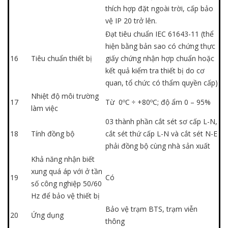
thích hợp đặt ngoài trời, cấp bảo
vệ IP 20 trở lên.
Đạt tiêu chuẩn IEC 61643-11 (thể
hiện bằng bản sao có chứng thực
16
Tiêu chuẩn thiết bị
giấy chứng nhận hợp chuẩn hoặc
kết quả kiểm tra thiết bị do cơ
quan, tổ chức có thẩm quyền cấp)
Nhiệt độ môi trường
17
Từ 0ºC ÷ +80ºC; độ ẩm 0 – 95%
làm việc
03 thành phần cắt sét sơ cấp L-N,
18
Tính đồng bộ
cắt sét thứ cấp L-N và cắt sét N-E
phải đồng bộ cùng nhà sản xuất
Khả năng nhận biết
xung quá áp với ở tần
19
Có
số công nghiệp 50/60
Hz để bảo vệ thiết bị
Bảo vệ trạm BTS, trạm viễn
20
Ứng dụng
thông