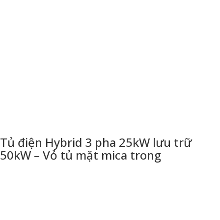
Tủ điện Hybrid 3 pha 25kW lưu trữ
50kW – Vỏ tủ mặt mica trong
THÔNG TIN LIÊN HỆ
CÔNG TY TNHH THƯƠNG MẠI DỊCH VỤ KỸ THUẬT HÙNG
DŨNG
Địa chỉ: 94 An Phú Đông, quận 12, tp Hồ Chí Minh