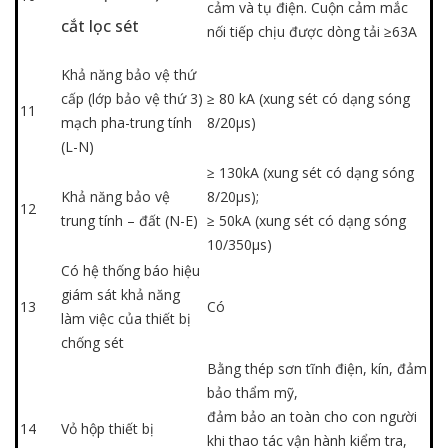
cảm và tụ điện. Cuộn cảm mắc
cắt lọc sét
nối tiếp chịu được dòng tải ≥63A
Khả năng bảo vệ thứ
cấp (lớp bảo vệ thứ 3)
≥ 80 kA (xung sét có dạng sóng
11
mạch pha-trung tính
8/20µs
)
(L-N)
≥ 130kA (xung sét có dạng sóng
Khả năng bảo vệ
8/20µs
);
12
trung tính – đất (N-E)
≥ 50kA (xung sét có dạng sóng
10/350µs
)
Có hệ thống báo hiệu
giám sát khả năng
13
Có
làm việc của thiết bị
chống sét
Bằng thép sơn tĩnh điện, kín, đảm
bảo thẩm mỹ,
đảm bảo an toàn cho con người
14
Vỏ hộp thiết bị
khi thao tác vận hành kiểm tra,