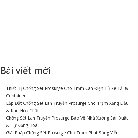
nhà máy, đường truyền tín hiệu, cho tổng đài điện thoại, hệ thống
máy tính, máy chủ, hệ thống Camera, máy ATM,..
+ Thi công hệ thống tiếp địa nối đất an toàn điện, nối đất thang máy,
tiếp địa nối đất thiết bị máy móc, tiếp địa nối đất hệ thống âm
thanh,..
+ Kiểm tra, bảo trì, nâng cấp hệ thống kim thu sét LPI, hệ thống
chống sét, hệ thống điện, viễn thông.
Bài viết mới
Thiết Bị Chống Sét Prosurge Cho Trạm Cân Điện Tử Xe Tải &
Container
Lắp Đặt Chống Sét Lan Truyền Prosurge Cho Trạm Xăng Dầu
& Kho Hóa Chất
Chống Sét Lan Truyền Prosurge Bảo Vệ Nhà Xưởng Sản Xuất
& Tự Động Hóa
Giải Pháp Chống Sét Prosurge Cho Trạm Phát Sóng Viễn