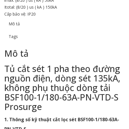
lmax: (8/20 ) us ( kA ) 50kA
Itotal: (8/20 ) us ( kA ) 150kA
Cấp bảo vệ: IP20
Mô tả
Tags
Mô tả
Tủ cắt sét 1 pha theo đường
nguồn điện, dòng sét 135kA,
không phụ thuộc dòng tải
BSF100-1/180-63A-PN-VTD-S
Prosurge
1. Thông số kỹ thuật cắt lọc sét BSF100-1/180-63A-