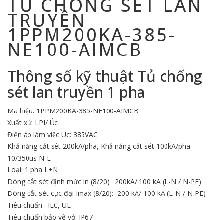
TỦ CHỐNG SÉT LAN
TRUYỀN
1PPM200KA-385-
NE100-AIMCB
Thông số kỹ thuật
Tủ chống
sét lan truyền
1 pha
Mã hiệu: 1PPM200KA-385-NE100-AIMCB
Xuất xứ: LPI/ Úc
Điện áp làm việc Uc: 385VAC
Khả năng cắt sét 200kA/pha, Khả năng cắt sét 100kA/pha
10/350us N-E
Loại: 1 pha L+N
Dòng cắt sét định mức In (8/20): 200kA/ 100 kA (L-N / N-PE)
Dòng cắt sét cực đại Imax (8/20): 200 kA/ 100 kA (L-N / N-PE)
Tiêu chuẩn : IEC, UL
Tiêu chuẩn bảo vệ vỏ: IP67