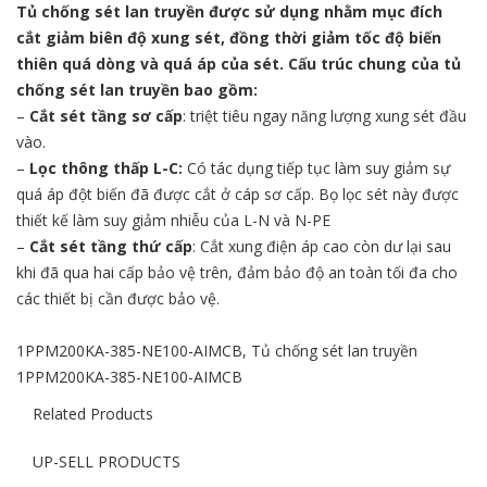
Tủ chống sét lan truyền
được sử dụng nhằm mục đích
cắt giảm biên độ xung sét, đồng thời giảm tốc độ biến
thiên quá dòng và quá áp của sét. Cấu trúc chung của tủ
chống sét lan truyền bao gồm:
–
Cắt sét tầng sơ cấp
: triệt tiêu ngay năng lượng xung sét đầu
vào.
–
Lọc thông thấp L-C:
Có tác dụng tiếp tục làm suy giảm sự
quá áp đột biến đã được cắt ở cáp sơ cấp. Bọ lọc sét này được
thiết kế làm suy giảm nhiễu của L-N và N-PE
–
Cắt sét tầng thứ cấp
: Cắt xung điện áp cao còn dư lại sau
khi đã qua hai cấp bảo vệ trên, đảm bảo độ an toàn tối đa cho
các thiết bị cần được bảo vệ.
1PPM200KA-385-NE100-AIMCB
,
Tủ chống sét lan truyền
1PPM200KA-385-NE100-AIMCB
Related Products
UP-SELL PRODUCTS