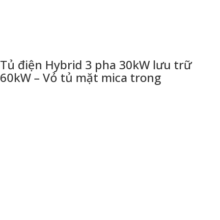
Tủ điện Hybrid 3 pha 30kW lưu trữ
60kW – Vỏ tủ mặt mica trong
THÔNG TIN LIÊN HỆ
CÔNG TY TNHH THƯƠNG MẠI DỊCH VỤ KỸ THUẬT HÙNG
DŨNG
Địa chỉ: 94 An Phú Đông, quận 12, tp Hồ Chí Minh
Email: thietbisolarvn@gmail.com
Hotline:
0925 038 097