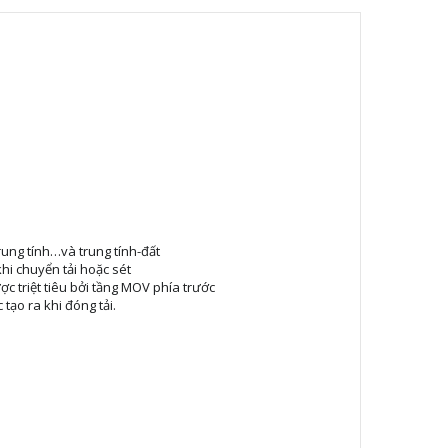
trung tính…và trung tính-đất
hi chuyển tải hoặc sét
ợc triệt tiêu bởi tầng MOV phía trước
tạo ra khi đóng tải.