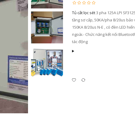
Tủ cắt lọc sét
3 pha 125A LPI SF312
tầng sơ cấp, 50KA/pha 8/20us bảo v
150KA 8/20us N-E , có đèn LED hiển t
ngoài.- Chức năng kết nối Bluetoot
tác động