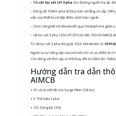
–
Tủ cắt lọc sét
LPI 3 pha
cho đường nguồn hạ áp. Bảo v
– Dòng cắt 150KA /pha 8/20us bảo vệ tầng sơ cấp, 50KA/p
việc của thiết bị và tiếp điểm cảnh báo ngoài.
– Chức năng kết nối Bluetooth qua Smartphone giám sát 
– cắt lọc sét 3 pha 125A LPI SF3125-385-150+50-AIMCB 
Tủ cắt lọc sét 3 pha dòng tải 125A. Mã Model cũ:
SF3125
Ngoài ra sự nâng cấp của mã mới còn có ưu điểm là có t
Còn dòng sét thứ cấp có thể thay đổi từ 50kA lên 100kA
Hướng dẫn tra dẫn thôn
AIMCB
+ SF: Là từ viết tắt của Surge Filter (Cắt lọc)
+ 3: Thể hiện 3 pha
+ 125: Dòng tải 125A