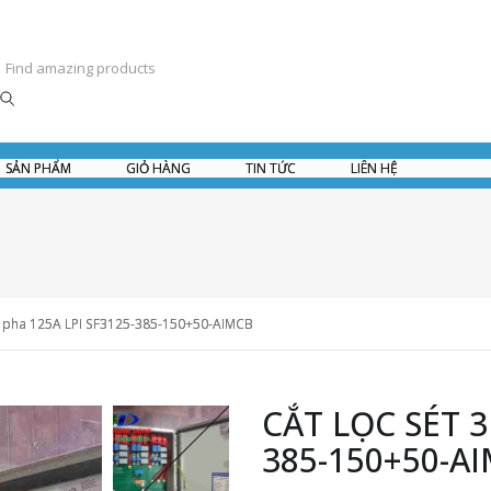
SẢN PHẨM
GIỎ HÀNG
TIN TỨC
LIÊN HỆ
 3 pha 125A LPI SF3125-385-150+50-AIMCB
CẮT LỌC SÉT 3
385-150+50-A