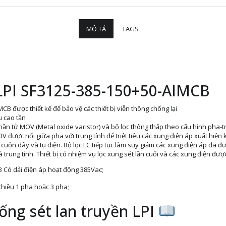
MÔ TẢ
TAGS
LPI
SF3125-385-150+50-AIMCB
MCB được thiết kế để bảo vệ các thiết bị viễn thông chống lại
u cao tần
c phần tử MOV (Metal oxide varistor) và bộ lọc thông thấp theo cấu hình pha-
được nối giữa pha với trung tính để triệt tiêu các xung điện áp xuất hiện k
 cuộn dây và tụ điện. Bộ lọc LC tiếp tục làm suy giảm các xung điện áp đã đư
rung tính. Thiết bị có nhiệm vụ lọc xung sét lần cuối và các xung điện được 
 Có dải điện áp hoạt động 385Vac;
hiều 1 pha hoặc 3 pha;
hống sét lan truyền LPI