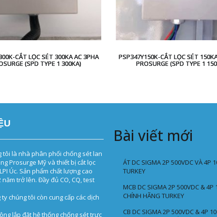
300K-CẮT LỌC SÉT 300KA AC 3PHA
PSP347Y150K-CẮT LỌC SÉT 150KA
OSURGE (SPD TYPE 1 300KA)
PROSURGE (SPD TYPE 1 150
IỆU
Bài viết mới
 tôi là nhà phân phối chống sét lan
ng Prosurge Mỹ và thiết bị cắt lọc
ÁT DC SIGMA 2P 500VDC VÀ 4P 
LPI Úc. Sản phẩm chất lượng cao
TURKEY
 năm trở lên. Đầy đủ CO, CQ, test
MCB DC SIGMA 2P 500VDC & 4P
CHÍNH HÃNG TURKEY
 ty chúng tôi còn cung cấp các dịch
CB DC SIGMA 2P 500VDC & 4P 1
công lắp đặt hệ thống chống sét trực