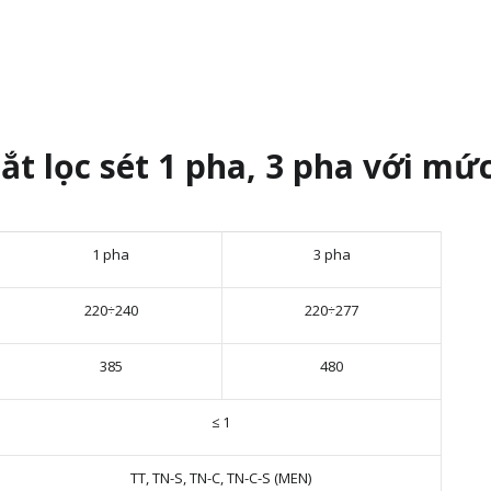
ắt lọc sét 1 pha, 3 pha với mứ
1 pha
3 pha
220÷240
220÷277
385
480
≤ 1
TT, TN-S, TN-C, TN-C-S (MEN)