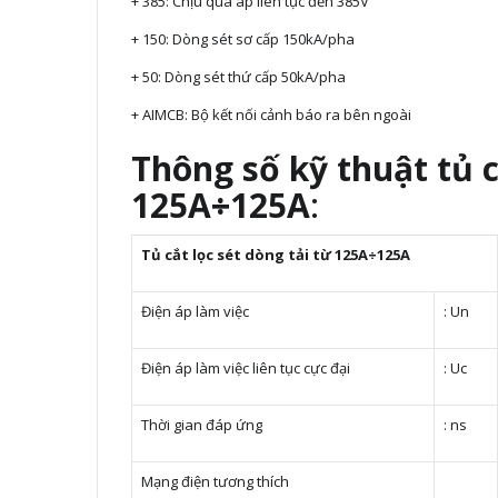
+ 385: Chịu quá áp liên tục đến 385V
+ 150: Dòng sét sơ cấp 150kA/pha
+ 50: Dòng sét thứ cấp 50kA/pha
+ AIMCB: Bộ kết nối cảnh báo ra bên ngoài
Thông số kỹ thuật tủ c
125A÷125A
:
Tủ cắt lọc sét dòng tải từ 125A÷125A
Điện áp làm việc
: Un
Điện áp làm việc liên tục cực đại
: Uc
Thời gian đáp ứng
: ns
Mạng điện tương thích