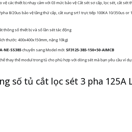
ệ các thiết bị nhạy cảm với 03 mức bảo vệ Cắt sét sơ cấp, lọc sét, cắt sét t
ha 8/20us bảo vệ tầng thứ cấp, cắt xung srt1 trực tiếp 100KA 10/350us or 15
thông số thiết bị và số lần sét tác động
(kích thước: 400x400x150mm, nặng 10kg)
A-NE-SS385
chuyển sang Model mới:
SF3125-385-150+50-AIMCB
hể thay thế modul trong tủ cho phù hợp với dòng sét mà bạn yêu cầu ví dụ:
.
g số tủ cắt lọc sét 3 pha 125A 