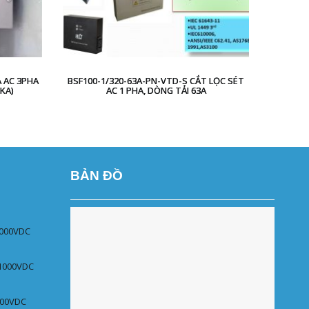
 AC 3PHA
BSF100-1/320-63A-PN-VTD-S CẮT LỌC SÉT
CẮT L
KA)
AC 1 PHA, DÒNG TẢI 63A
PROS
BẢN ĐỒ
1000VDC
 1000VDC
000VDC