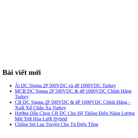
biệt thự, công trình viễn thông, trạm BTS, Cột Anten viễn
thông,..
+ Thi công lắp đặt Hệ thống chống sét lan truyền cho đường
nguồn nhà máy, đường truyền tín hiệu, cho tổng đài điện
thoại, hệ thống máy tính, máy chủ, hệ thống Camera, máy
ATM,..
+ Thi công hệ thống tiếp địa nối đất an toàn điện, nối đất
thang máy, tiếp địa nối đất thiết bị máy móc, tiếp địa nối đất
hệ thống âm thanh,..
+ Kiểm tra, bảo trì, nâng cấp hệ thống kim thu sét LPI, hệ
thống chống sét, hệ thống điện, viễn thông.
Bài viết mới
Át DC Sigma 2P 500VDC và 4P 1000VDC Turkey
MCB DC Sigma 2P 500VDC & 4P 1000VDC Chính Hãng
Turkey
CB DC Sigma 2P 500VDC & 4P 1000VDC Chính Hãng –
Xuất Xứ Châu Âu Turkey
Hướng Dẫn Chọn CB DC Cho Hệ Thống Điện Năng Lượng
Mặt Trời Hòa Lưới Hybrid
Chống Sét Lan Truyền Cho Tủ Điện Tổng
BẢN ĐỒ