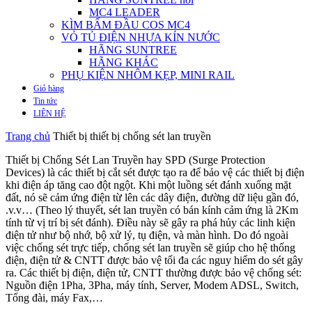
MC4 LEADER
KÌM BẤM ĐẦU COS MC4
VỎ TỦ ĐIỆN NHỰA KÍN NƯỚC
HÃNG SUNTREE
HÃNG KHÁC
PHỤ KIỆN NHÔM KẸP, MINI RAIL
Giỏ hàng
Tin tức
LIÊN HỆ
Trang chủ
Thiết bị thiết bị chống sét lan truyền
Thiết bị Chống Sét Lan Truyền hay SPD (Surge Protection
Devices) là các thiết bị cắt sét được tạo ra để bảo vệ các thiết bị điện
khi điện áp tăng cao đột ngột. Khi một luồng sét đánh xuống mặt
đất, nó sẽ cảm ứng điện từ lên các dây điện, đường dữ liệu gần đó,
.v.v… (Theo lý thuyết, sét lan truyền có bán kính cảm ứng là 2Km
tính từ vị trí bị sét đánh). Điều này sẽ gây ra phá hủy các linh kiện
điện tử như bộ nhớ, bộ xử lý, tụ điện, và màn hình. Do đó ngoài
việc chống sét trực tiếp, chống sét lan truyền sẽ giúp cho hệ thống
điện, điện tử & CNTT được bảo vệ tối đa các nguy hiểm do sét gây
ra. Các thiết bị điện, điện tử, CNTT thường được bảo vệ chống sét:
Nguồn điện 1Pha, 3Pha, máy tính, Server, Modem ADSL, Switch,
Tổng đài, máy Fax,…