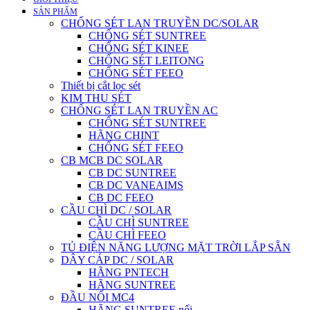
SẢN PHẨM
CHỐNG SÉT LAN TRUYỀN DC/SOLAR
CHỐNG SÉT SUNTREE
CHỐNG SÉT KINEE
CHỐNG SÉT LEITONG
CHỐNG SÉT FEEO
Thiết bị cắt lọc sét
KIM THU SÉT
CHỐNG SÉT LAN TRUYỀN AC
CHỐNG SÉT SUNTREE
HÃNG CHINT
CHỐNG SÉT FEEO
CB MCB DC SOLAR
CB DC SUNTREE
CB DC VANEAIMS
CB DC FEEO
CẦU CHÌ DC / SOLAR
CẦU CHÌ SUNTREE
CẦU CHÌ FEEO
TỦ ĐIỆN NĂNG LƯỢNG MẶT TRỜI LẮP SẴN
DÂY CÁP DC / SOLAR
HÃNG PNTECH
HÃNG SUNTREE
ĐẦU NỐI MC4
HÃNG SUNTREE nối