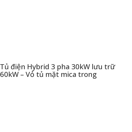
Tủ điện Hybrid 3 pha 30kW lưu trữ
60kW – Vỏ tủ mặt mica trong
THÔNG TIN LIÊN HỆ
CÔNG TY TNHH THƯƠNG MẠI DỊCH VỤ KỸ THUẬT HÙNG
DŨNG
Địa chỉ: 94 An Phú Đông, quận 12, tp Hồ Chí Minh
Email: thietbisolarvn@gmail.com
Hotline:
0925 038 097