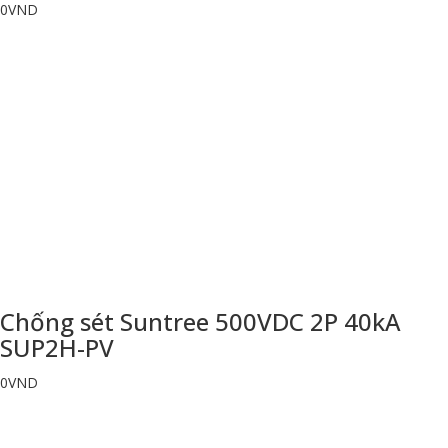
0
VND
Chống sét Suntree 500VDC 2P 40kA
SUP2H-PV
0
VND