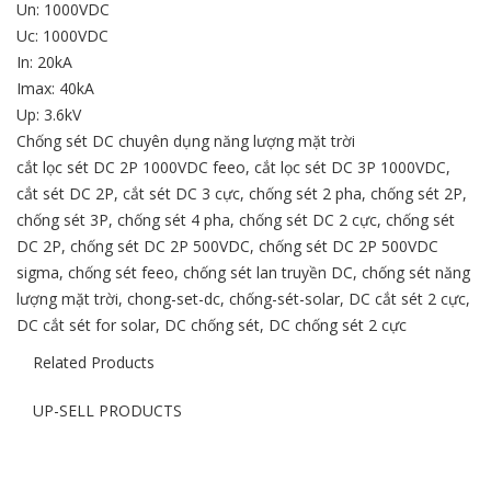
Un: 1000VDC
Uc: 1000VDC
In: 20kA
Imax: 40kA
Up: 3.6kV
Chống sét DC chuyên dụng năng lượng mặt trời
cắt lọc sét DC 2P 1000VDC feeo
,
cắt lọc sét DC 3P 1000VDC
,
cắt sét DC 2P
,
cắt sét DC 3 cực
,
chống sét 2 pha
,
chống sét 2P
,
chống sét 3P
,
chống sét 4 pha
,
chống sét DC 2 cực
,
chống sét
DC 2P
,
chống sét DC 2P 500VDC
,
chống sét DC 2P 500VDC
sigma
,
chống sét feeo
,
chống sét lan truyền DC
,
chống sét năng
lượng mặt trời
,
chong-set-dc
,
chống-sét-solar
,
DC cắt sét 2 cực
,
DC cắt sét for solar
,
DC chống sét
,
DC chống sét 2 cực
Related Products
UP-SELL PRODUCTS