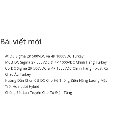
tiếp địa nối đất thiết bị máy móc, tiếp địa nối đất hệ thống âm
thanh,..
+ Kiểm tra, bảo trì, nâng cấp hệ thống kim thu sét LPI, hệ thống
chống sét, hệ thống điện, viễn thông.
Bài viết mới
Át DC Sigma 2P 500VDC và 4P 1000VDC Turkey
MCB DC Sigma 2P 500VDC & 4P 1000VDC Chính Hãng Turkey
CB DC Sigma 2P 500VDC & 4P 1000VDC Chính Hãng – Xuất Xứ
Châu Âu Turkey
Hướng Dẫn Chọn CB DC Cho Hệ Thống Điện Năng Lượng Mặt
Trời Hòa Lưới Hybrid
Chống Sét Lan Truyền Cho Tủ Điện Tổng
BẢN ĐỒ