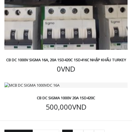
CB DC 1000V SIGMA 16A, 20A 1SD420C 1SD416C NHẬP KHẨU TURKEY
0
VND
CB DC SIGMA 1000V 20A 1SD420C
500,000
VND