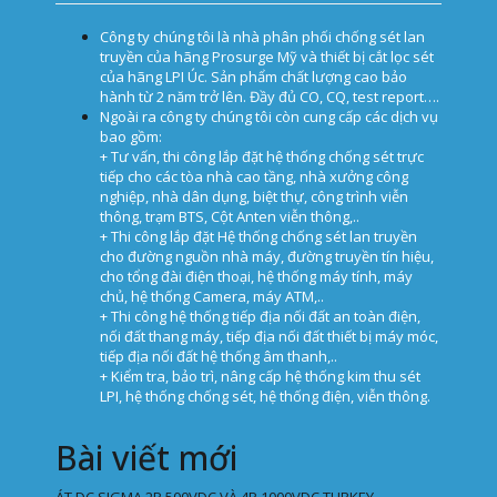
Công ty chúng tôi là nhà phân phối chống sét lan
truyền của hãng Prosurge Mỹ và thiết bị cắt lọc sét
của hãng LPI Úc. Sản phẩm chất lượng cao bảo
hành từ 2 năm trở lên. Đầy đủ CO, CQ, test report….
Ngoài ra công ty chúng tôi còn cung cấp các dịch vụ
bao gồm:
+ Tư vấn, thi công lắp đặt hệ thống chống sét trực
tiếp cho các tòa nhà cao tầng, nhà xưởng công
nghiệp, nhà dân dụng, biệt thự, công trình viễn
thông, trạm BTS, Cột Anten viễn thông,..
+ Thi công lắp đặt Hệ thống chống sét lan truyền
cho đường nguồn nhà máy, đường truyền tín hiệu,
cho tổng đài điện thoại, hệ thống máy tính, máy
chủ, hệ thống Camera, máy ATM,..
+ Thi công hệ thống tiếp địa nối đất an toàn điện,
nối đất thang máy, tiếp địa nối đất thiết bị máy móc,
tiếp địa nối đất hệ thống âm thanh,..
+ Kiểm tra, bảo trì, nâng cấp hệ thống kim thu sét
LPI, hệ thống chống sét, hệ thống điện, viễn thông.
Bài viết mới