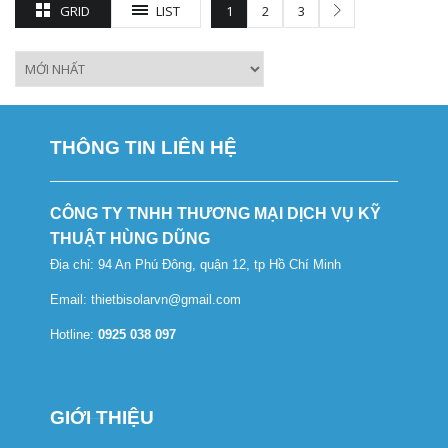
GRID
LIST
1
2
3
THÔNG TIN LIÊN HỆ
CÔNG TY TNHH THƯƠNG MẠI DỊCH VỤ KỸ
THUẬT HÙNG DŨNG
Địa chỉ: 94 An Phú Đông, quận 12, tp Hồ Chí Minh
Email: thietbisolarvn@gmail.com
Hotline:
0925 038 097
GIỚI THIỆU
Tủ cắt lọc sét, tủ thoát sét, tủ chống sét, tủ lọc sét lan truyền, thiết bị cắt lọc sét