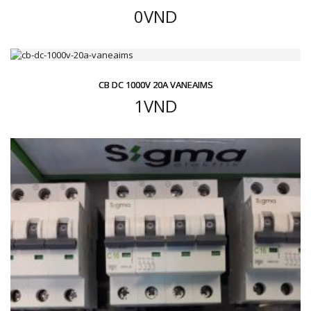
0
VND
CB DC 1000V 20A VANEAIMS
1
VND