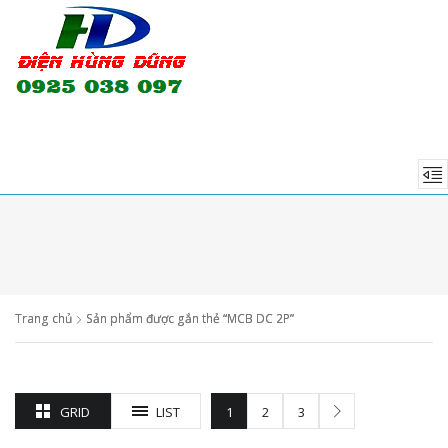
Trang chủ
Sản phẩm được gắn thẻ “MCB DC 2P”
GRID
LIST
1
2
3