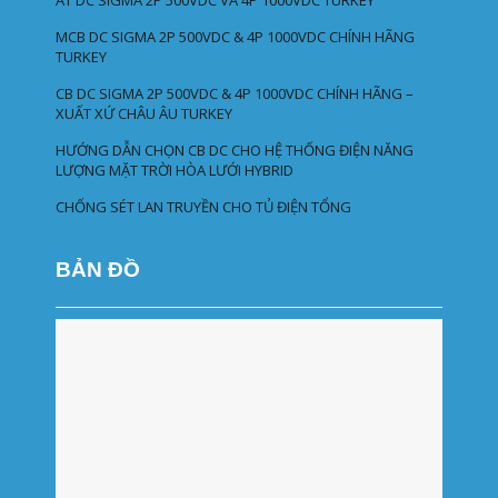
ÁT DC SIGMA 2P 500VDC VÀ 4P 1000VDC TURKEY
MCB DC SIGMA 2P 500VDC & 4P 1000VDC CHÍNH HÃNG
TURKEY
CB DC SIGMA 2P 500VDC & 4P 1000VDC CHÍNH HÃNG –
XUẤT XỨ CHÂU ÂU TURKEY
HƯỚNG DẪN CHỌN CB DC CHO HỆ THỐNG ĐIỆN NĂNG
LƯỢNG MẶT TRỜI HÒA LƯỚI HYBRID
CHỐNG SÉT LAN TRUYỀN CHO TỦ ĐIỆN TỔNG
BẢN ĐỒ